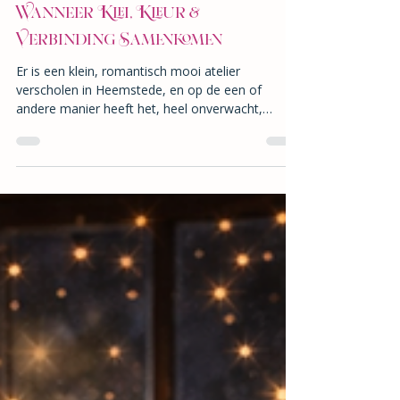
3 feb
4 minuten om te lezen
Wanneer Klei, Kleur &
Verbinding Samenkomen
Er is een klein, romantisch mooi atelier
verscholen in Heemstede, en op de een of
andere manier heeft het, heel onverwacht,
behoorlijk grote golven veroorzaakt. Toen we
afgelopen juni voor het eerst onze deuren
openden, deden we dat voorzichtig. Met hoop,
met intentie en met heel veel liefde in elke hoek.
Geen grootse verwachtingen, alleen de wens om
een plek te creëren waar mensen konden
vertragen, iets met hun handen konden maken
en zich thuis konden voelen. Je kunt je dus