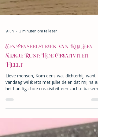
9 jun
3 minuten om te lezen
Een Penseelstreek van Klei, Een
Slokje Rust: Hoe Creativiteit
Heelt
Lieve mensen, Kom eens wat dichterbij, want
vandaag wil ik iets met jullie delen dat mij na aan
het hart ligt: hoe creativiteit een zachte balsem
kan zijn voor de geest. Hier bij Kiln & Kettle, waar
keramiek schilderen samenkomt met de warmte
van een gezellig café, zien we die magie iedere
dag gebeuren. Daarom delen we graag vijf
redenen waarom creativiteit zo goed is voor je