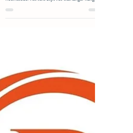
Prachtige Heemstede
Een Seizoen van Vertragen Er is iets bijzonders
aan deze tijd van het jaar in ons mooie
Heemstede. Het licht blijft net wat langer hangen.
De dagen voelen zachter, op de een of andere
manier. En zonder dat je het echt merkt, begin je
naar iets anders te verlangen. Niet naar meer
drukte. Niet naar nog meer haast. Maar
gewoon… verbinding. Met jezelf. Met de mensen
van wie je houdt. Met momenten die écht
voelen. Bij Kiln & Kettle, onze knusse
keramiekstudio in Heemstede, zien we