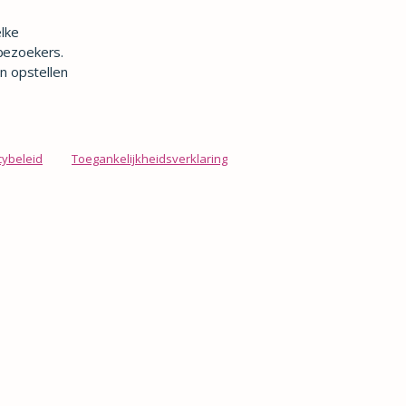
lke
 bezoekers.
en opstellen
cybeleid
Toegankelijkheidsverklaring