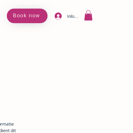
Book now
Inloggen
ormatie
ient dit