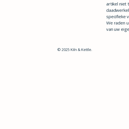
artikel nie
daadwerkel
specifieke 
We raden u 
van uw eig
© 2025 Kiln & Kettle.